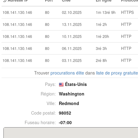
Adresse IP
Port
Créé
En ligne
Protocol
108.141.130.146
80
02.10.2025
1m 13ré 9h
HTTPS
108.141.130.146
80
13.11.2025
1ré 2h
HTTP
108.141.130.146
80
10.11.2025
1ré 20h
HTTP
108.141.130.146
80
06.11.2025
3ré 3h
HTTP
108.141.130.146
80
03.11.2025
2ré 8h
HTTP
Trouver
procurations élite
dans
liste de proxy gratuit
Pays:
États-Unis
Région:
Washington
Ville:
Redmond
Code postal:
98052
Fuseau horaire:
-07:00