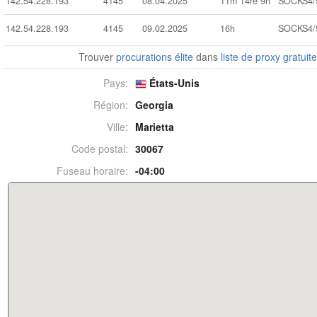
142.54.228.193
4145
08.04.2025
11m 14ré 9h
SOCKS4/
142.54.228.193
4145
09.02.2025
16h
SOCKS4/
Trouver
procurations élite
dans
liste de proxy gratuit
Pays:
États-Unis
Région:
Georgia
Ville:
Marietta
Code postal:
30067
Fuseau horaire:
-04:00