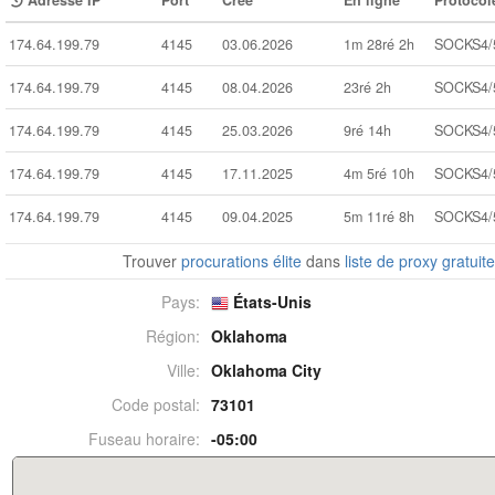
Adresse IP
Port
Créé
En ligne
Protocol
174.64.199.79
4145
03.06.2026
1m 28ré 2h
SOCKS4/
174.64.199.79
4145
08.04.2026
23ré 2h
SOCKS4/
174.64.199.79
4145
25.03.2026
9ré 14h
SOCKS4/
174.64.199.79
4145
17.11.2025
4m 5ré 10h
SOCKS4/
174.64.199.79
4145
09.04.2025
5m 11ré 8h
SOCKS4/
Trouver
procurations élite
dans
liste de proxy gratuit
Pays:
États-Unis
Région:
Oklahoma
Ville:
Oklahoma City
Code postal:
73101
Fuseau horaire:
-05:00