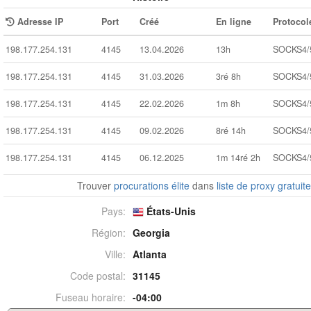
Adresse IP
Port
Créé
En ligne
Protocol
198.177.254.131
4145
13.04.2026
13h
SOCKS4/
198.177.254.131
4145
31.03.2026
3ré 8h
SOCKS4/
198.177.254.131
4145
22.02.2026
1m 8h
SOCKS4/
198.177.254.131
4145
09.02.2026
8ré 14h
SOCKS4/
198.177.254.131
4145
06.12.2025
1m 14ré 2h
SOCKS4/
Trouver
procurations élite
dans
liste de proxy gratuit
Pays:
États-Unis
Région:
Georgia
Ville:
Atlanta
Code postal:
31145
Fuseau horaire:
-04:00