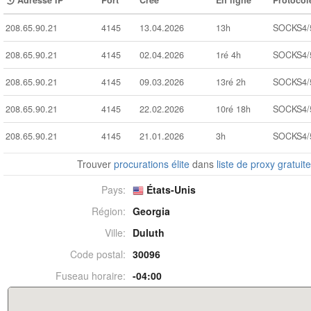
Adresse IP
Port
Créé
En ligne
Protocol
208.65.90.21
4145
13.04.2026
13h
SOCKS4/
208.65.90.21
4145
02.04.2026
1ré 4h
SOCKS4/
208.65.90.21
4145
09.03.2026
13ré 2h
SOCKS4/
208.65.90.21
4145
22.02.2026
10ré 18h
SOCKS4/
208.65.90.21
4145
21.01.2026
3h
SOCKS4/
Trouver
procurations élite
dans
liste de proxy gratuit
Pays:
États-Unis
Région:
Georgia
Ville:
Duluth
Code postal:
30096
Fuseau horaire:
-04:00