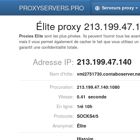
PROXYSERVERS.PRO
Serveurs proxy
Élite proxy 213.199.47.
Proxies Elite
sont les plus privées. Ils peuvent fournir tous les av
mais il vous permet également de cacher le fait que vous utilisez un
garantit une confidentialité totale.
Adresse IP:
213.199.47.140
Nom d'hôte:
vmi2751730.contaboserver.ne
Procuration:
213.199.47.140:
1080
Vitesse:
0.41 seconde
En ligne:
1ré 10h
Protocole:
SOCKS4/5
Anonymat:
Élite
Histoire