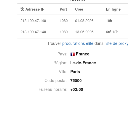
Adresse IP
Port
Créé
En ligne
213.199.47.140
1080
01.08.2026
19h
213.199.47.140
1080
13.06.2026
6ré 12h
Trouver
procurations élite
dans
liste de prox
Pays:
France
Région:
Ile-de-France
Ville:
Paris
Code postal:
75000
Fuseau horaire:
+02:00