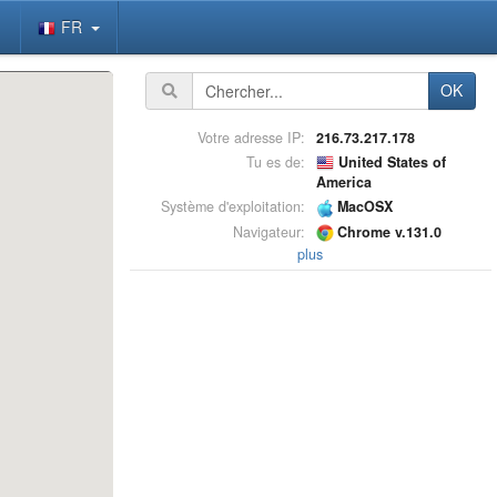
FR
OK
Votre adresse IP:
216.73.217.178
Tu es de:
United States of
America
Système d'exploitation:
MacOSX
Navigateur:
Chrome v.131.0
plus