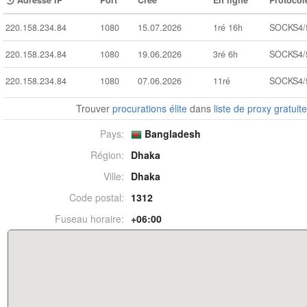
Adresse IP
Port
Créé
En ligne
Protocol
220.158.234.84
1080
15.07.2026
1ré 16h
SOCKS4/
220.158.234.84
1080
19.06.2026
3ré 6h
SOCKS4/
220.158.234.84
1080
07.06.2026
11ré
SOCKS4/
Trouver
procurations élite
dans
liste de proxy gratuit
Pays:
Bangladesh
Région:
Dhaka
Ville:
Dhaka
Code postal:
1312
Fuseau horaire:
+06:00