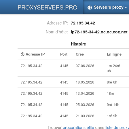
PROXYSERVERS.PRO
Serveurs proxy
Adresse IP:
72.195.34.42
Nom d'hôte:
ip72-195-34-42.oc.oc.cox.net
Histoire
Adresse IP
Port
Créé
En ligne
72.195.34.42
4145
07.06.2026
1m 24ré
9h
72.195.34.42
4145
18.05.2026
8ré 6h
72.195.34.42
4145
13.04.2026
18ré
72.195.34.42
4145
25.03.2026
9ré 14h
72.195.34.42
4145
21.03.2026
1ré 9h
Trouver
procurations élite
dans
liste de prox