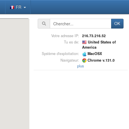
FR
OK
Votre adresse IP:
216.73.216.52
Tu es de:
United States of
America
Système d'exploitation:
MacOSX
Navigateur:
Chrome v.131.0
plus