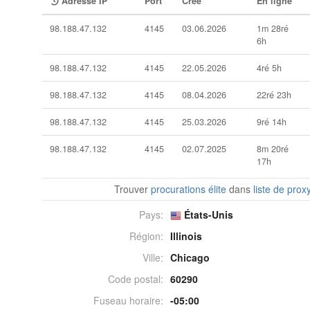
Adresse IP
Port
Créé
En ligne
98.188.47.132
4145
03.06.2026
1m 28ré
6h
98.188.47.132
4145
22.05.2026
4ré 5h
98.188.47.132
4145
08.04.2026
22ré 23h
98.188.47.132
4145
25.03.2026
9ré 14h
98.188.47.132
4145
02.07.2025
8m 20ré
17h
Trouver
procurations élite
dans
liste de prox
Pays:
États-Unis
Région:
Illinois
Ville:
Chicago
Code postal:
60290
Fuseau horaire:
-05:00