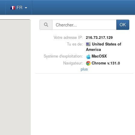
FR
OK
Votre adresse IP:
216.73.217.129
Tu es de:
United States of
America
Système d'exploitation:
MacOSX
Navigateur:
Chrome v.131.0
plus