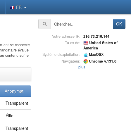
FR
OK
Votre adresse IP:
216.73.216.144
Tu es de:
United States of
client se connecte
America
 mandataire évalue
Système d'exploitation:
MacOSX
 au contenu sur le
Navigateur:
Chrome v.131.0
plus
Anonymat
Transparent
Élite
Transparent