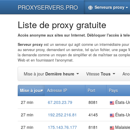
PROXYSERVERS.PRO
Serveurs proxy
Liste de proxy gratuite
Accès anonyme aux sites sur Internet. Débloquer l'accès à tel
Serveur proxy
est un serveur qui agit comme un intermédiaire pour
au serveur proxy, demandant un service, tel qu'un fichier, une page 
la demande comme un moyen de simplifier et de maîtriser sa complexit
Web et en fournissant l'anonymat.
Mise à jour
Dernière heure
Vitesse
Tous
Ano
Mise à jour
Adresse IP
Port
Pays
27 min
67.203.23.79
8081
États-U
27 min
192.252.216.81
4145
États-U
27 min
175.143.76.177
8181
Malaisi