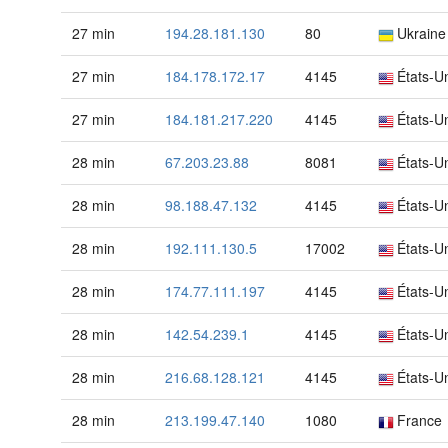
27 min
194.28.181.130
80
Ukraine
27 min
184.178.172.17
4145
États-U
27 min
184.181.217.220
4145
États-U
28 min
67.203.23.88
8081
États-U
28 min
98.188.47.132
4145
États-U
28 min
192.111.130.5
17002
États-U
28 min
174.77.111.197
4145
États-U
28 min
142.54.239.1
4145
États-U
28 min
216.68.128.121
4145
États-U
28 min
213.199.47.140
1080
France