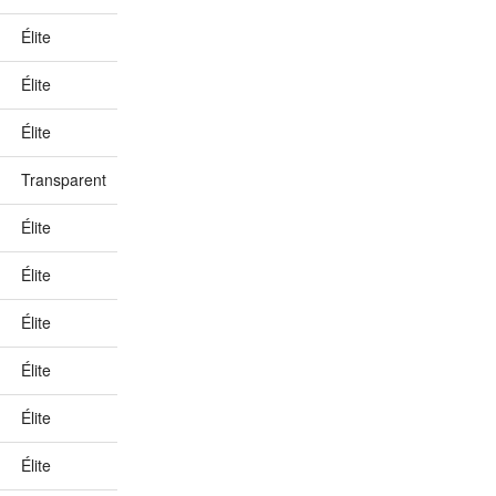
Élite
Élite
Élite
Transparent
Élite
Élite
Élite
Élite
Élite
Élite