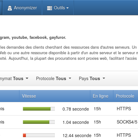
Anonymizer
Outils
egram, youtube, facebook, gayfuror.
 les demandes des clients cherchant des ressources dans d'autres serveurs. Un 
Web ou une autre ressource disponible à partir d'un autre serveur et le serveur
é. Aujourd'hui, la plupart des procurations sont proxies web, facilitant l'accès
nymat
Tous
Protocole
Tous
Pays
Tous
Vitesse
En ligne
Protocole
nis
15h
HTTPS
0.78 seconde
nis
15h
SOCKS4/5
1.04 seconde
e
15h
HTTPS
12.44 seconde