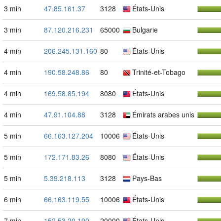
3 min
47.85.161.37
3128
États-Unis
3 min
87.120.216.231
65000
Bulgarie
4 min
206.245.131.160
80
États-Unis
4 min
190.58.248.86
80
Trinité-et-Tobago
4 min
169.58.85.194
8080
États-Unis
4 min
47.91.104.88
3128
Émirats arabes unis
5 min
66.163.127.204
10006
États-Unis
5 min
172.171.83.26
8080
États-Unis
5 min
5.39.218.113
3128
Pays-Bas
6 min
66.163.119.55
10006
États-Unis
7 min
152.53.20.190
20000
États-Unis