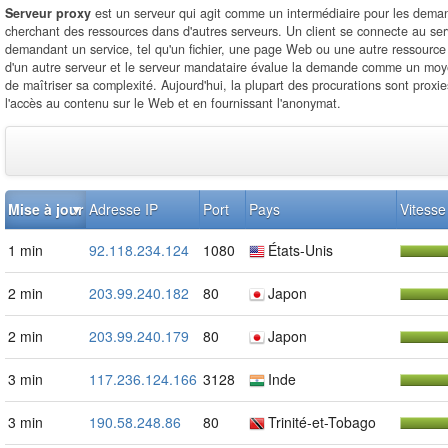
Serveur proxy
est un serveur qui agit comme un intermédiaire pour les deman
cherchant des ressources dans d'autres serveurs. Un client se connecte au ser
demandant un service, tel qu'un fichier, une page Web ou une autre ressource 
d'un autre serveur et le serveur mandataire évalue la demande comme un moyen
de maîtriser sa complexité. Aujourd'hui, la plupart des procurations sont proxie
l'accès au contenu sur le Web et en fournissant l'anonymat.
Mise à jour
Adresse IP
Port
Pays
Vitesse
1 min
92.118.234.124
1080
États-Unis
2 min
203.99.240.182
80
Japon
2 min
203.99.240.179
80
Japon
3 min
117.236.124.166
3128
Inde
3 min
190.58.248.86
80
Trinité-et-Tobago