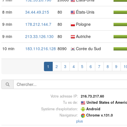
8 min
34.44.49.215
80
États-Unis
9 min
178.212.144.7
80
Pologne
9 min
213.33.126.130
80
Autriche
10 min
183.110.216.128
8090
Corée du Sud
1
2
3
4
5
6
7
8
9
1
Votre adresse IP:
216.73.217.60
Tu es de:
United States of Ameri
Système d'exploitation:
Android
Navigateur:
Chrome v.131.0
plus