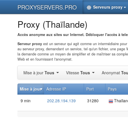
PROXYSERVERS.PRO
Serveurs proxy
Proxy (Thaïlande)
Accès anonyme aux sites sur Internet. Débloquer l'accès à tel
Serveur proxy
est un serveur qui agit comme un intermédiaire pour
au serveur proxy, demandant un service, tel qu'un fichier, une page 
la demande comme un moyen de simplifier et de maîtriser sa complexit
Web et en fournissant l'anonymat.
Mise à jour
Tous
Vitesse
Tous
Anonymat
To
Mise à jour
Adresse IP
Port
Pays
9 min
202.28.194.139
31280
Thaïla