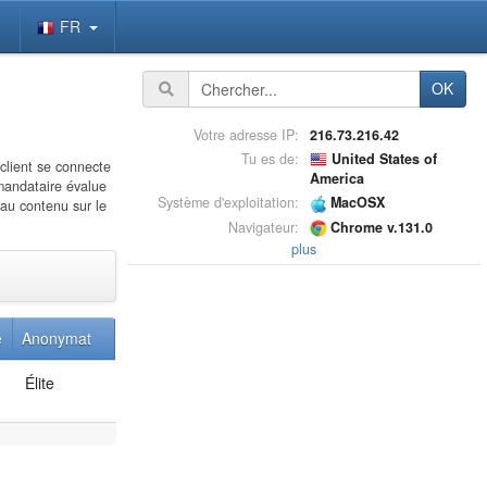
FR
OK
Votre adresse IP:
216.73.216.42
Tu es de:
United States of
client se connecte
America
 mandataire évalue
Système d'exploitation:
MacOSX
 au contenu sur le
Navigateur:
Chrome v.131.0
plus
e
Anonymat
Élite