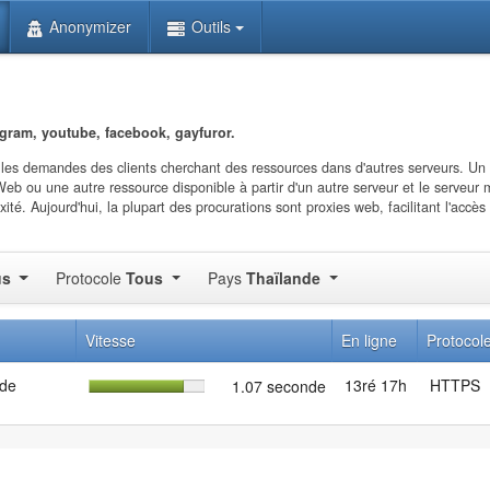
Anonymizer
Outils
egram, youtube, facebook, gayfuror.
 les demandes des clients cherchant des ressources dans d'autres serveurs. Un 
Web ou une autre ressource disponible à partir d'un autre serveur et le serveur
é. Aujourd'hui, la plupart des procurations sont proxies web, facilitant l'accès
us
Protocole
Tous
Pays
Thaïlande
Vitesse
En ligne
Protocol
nde
13ré 17h
HTTPS
1.07 seconde