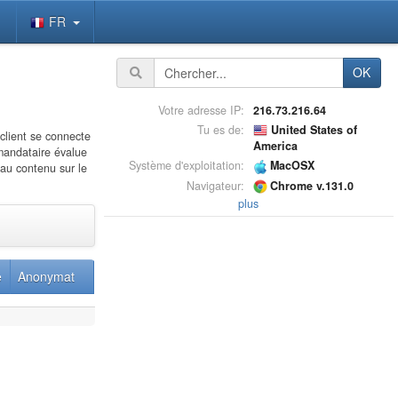
FR
OK
Votre adresse IP:
216.73.216.64
Tu es de:
United States of
client se connecte
America
 mandataire évalue
Système d'exploitation:
MacOSX
 au contenu sur le
Navigateur:
Chrome v.131.0
plus
e
Anonymat